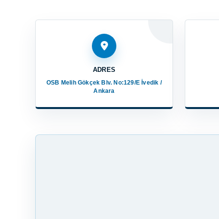
ADRES
OSB Melih Gökçek Blv. No:129/E İvedik /
Ankara