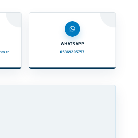
WHATSAPP
om.tr
05369205757