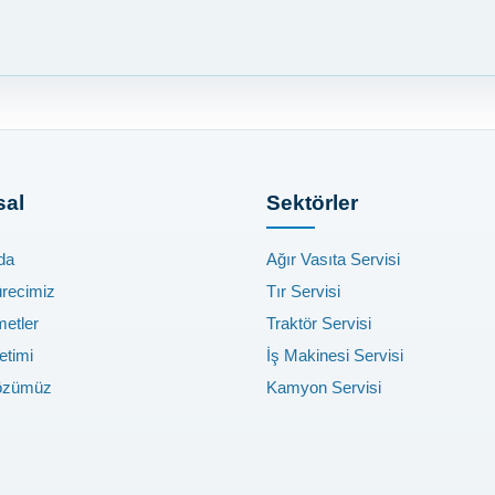
al
Sektörler
da
Ağır Vasıta Servisi
ürecimiz
Tır Servisi
metler
Traktör Servisi
etimi
İş Makinesi Servisi
özümüz
Kamyon Servisi