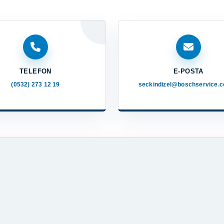
TELEFON
E-POSTA
(0532) 273 12 19
seckindizel@boschservice.c