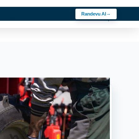
Randevu Al
z
Sektörler
Rehber
Kariyer
Bosch Ürünler
İletişim